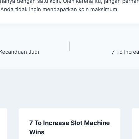
hanya dengan satu koin. Oleh karena itu, jangan perna
ika Anda tidak ingin mendapatkan koin maksimum.
Kecanduan Judi
7 To Incre
7 To Increase Slot Machine
Wins