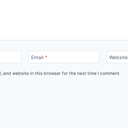
Email
*
Website
 and website in this browser for the next time I comment.