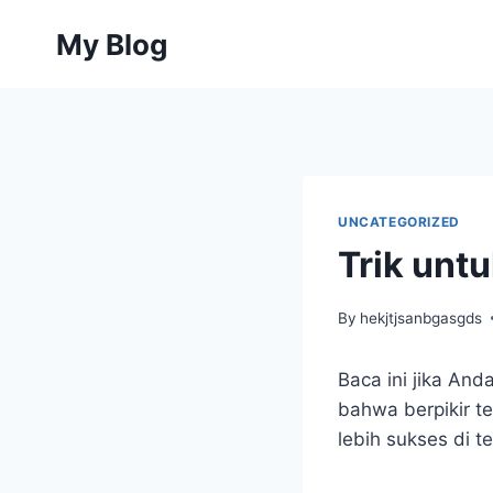
Skip
My Blog
to
content
UNCATEGORIZED
Trik unt
By
hekjtjsanbgasgds
Baca ini jika An
bahwa berpikir t
lebih sukses di t