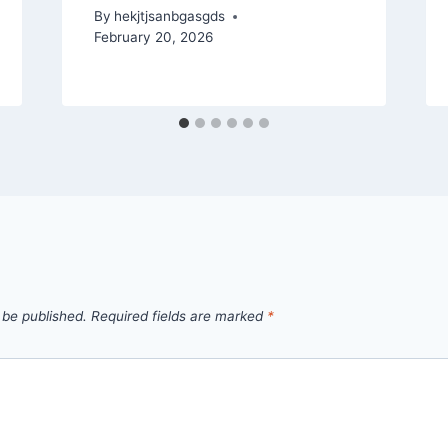
By
hekjtjsanbgasgds
February 20, 2026
 be published.
Required fields are marked
*